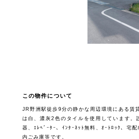
この物件について
JR野洲駅徒歩9分の静かな周辺環境にある賃
は白、濃灰2色のタイルを使用しています。
器、ｴﾚﾍﾞｰﾀｰ、ｲﾝﾀｰﾈｯﾄ無料、ｵｰﾄﾛｯｸ、宅
内ごみ庫等です。