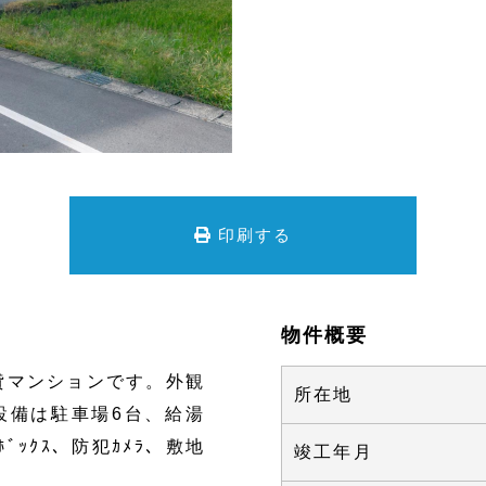
印刷する
物件概要
貸マンションです。外観
所在地
設備は駐車場6台、給湯
配ﾎﾞｯｸｽ、防犯ｶﾒﾗ、敷地
竣工年月